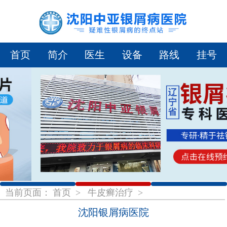
首页
简介
医生
设备
路线
挂号
1
2
3
当前页面：
首页
>
牛皮癣治疗
>
沈阳银屑病医院