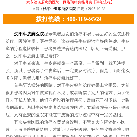
一家专治银屑病的医院，网络预约免挂号费
【详细流程】
来源：
沈阳中亚银屑病医院
日期：2025-10-28
拨打热线：400-189-9569
沈阳牛皮癣医院
提示患者朋友们治疗不易，要去好的医院进行
治疗。医院资质，医生经验，这些都是牛皮癣治疗好的关键。牛皮
癣的疗程也比较长，患者要选择合适的医院，以免上当受骗。那
么，沈阳牛皮癣去哪里看好?
对于患者来说，牛皮癣就像一个恶魔。一旦得到，就无法摆
脱。所以，患者得了牛皮癣后，一定要及时治疗。但是，面对这么
多医院，患者去那里治疗牛皮癣就好了。
首先要选择好的医院，对于牛皮癣的治疗效果非常明显。之前
很多患者因为对牛皮癣视而不见，或者听信了别人的偏方，为了便
宜去了私人诊所。他们不但没有治疗疾病，反而花了很多钱，导致
疾病恶化。所以牛皮癣患者选择医院的话，要看医院是不是正规医
院。只有正规的医院才能在牛皮癣的治疗过程中有一定的基础。
其次要看医院的治疗收费是否透明。不管是大医院还是小医
院，只有医院收费透明，才能证明是好医院。好的牛皮癣医院，收
费标准随时都可以查到。当牛皮癣医院的收费变得完全透明，就是