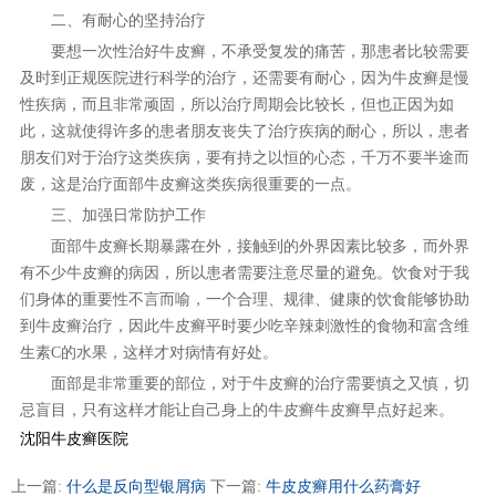
二、有耐心的坚持治疗
要想一次性治好牛皮癣，不承受复发的痛苦，那患者比较需要
及时到正规医院进行科学的治疗，还需要有耐心，因为牛皮癣是慢
性疾病，而且非常顽固，所以治疗周期会比较长，但也正因为如
此，这就使得许多的患者朋友丧失了治疗疾病的耐心，所以，患者
朋友们对于治疗这类疾病，要有持之以恒的心态，千万不要半途而
废，这是治疗面部牛皮癣这类疾病很重要的一点。
三、加强日常防护工作
面部牛皮癣长期暴露在外，接触到的外界因素比较多，而外界
有不少牛皮癣的病因，所以患者需要注意尽量的避免。饮食对于我
们身体的重要性不言而喻，一个合理、规律、健康的饮食能够协助
到牛皮癣治疗，因此牛皮癣平时要少吃辛辣刺激性的食物和富含维
生素C的水果，这样才对病情有好处。
面部是非常重要的部位，对于牛皮癣的治疗需要慎之又慎，切
忌盲目，只有这样才能让自己身上的牛皮癣牛皮癣早点好起来。
沈阳牛皮癣医院
上一篇:
什么是反向型银屑病
下一篇:
牛皮皮癣用什么药膏好