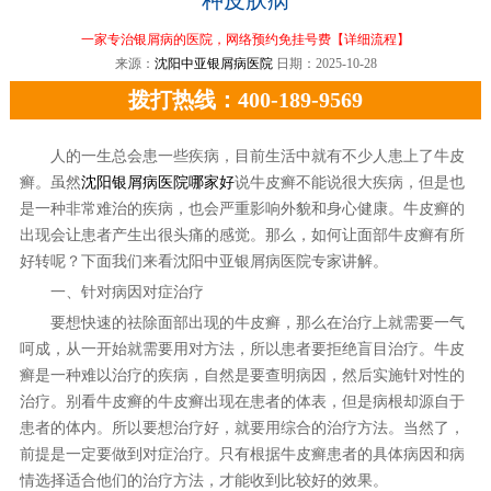
一家专治银屑病的医院，网络预约免挂号费
【详细流程】
来源：
沈阳中亚银屑病医院
日期：2025-10-28
拨打热线：400-189-9569
人的一生总会患一些疾病，目前生活中就有不少人患上了牛皮
癣。虽然
沈阳银屑病医院哪家好
说牛皮癣不能说很大疾病，但是也
是一种非常难治的疾病，也会严重影响外貌和身心健康。牛皮癣的
出现会让患者产生出很头痛的感觉。那么，如何让面部牛皮癣有所
好转呢？下面我们来看沈阳中亚银屑病医院专家讲解。
一、针对病因对症治疗
要想快速的祛除面部出现的牛皮癣，那么在治疗上就需要一气
呵成，从一开始就需要用对方法，所以患者要拒绝盲目治疗。牛皮
癣是一种难以治疗的疾病，自然是要查明病因，然后实施针对性的
治疗。别看牛皮癣的牛皮癣出现在患者的体表，但是病根却源自于
患者的体内。所以要想治疗好，就要用综合的治疗方法。当然了，
前提是一定要做到对症治疗。只有根据牛皮癣患者的具体病因和病
情选择适合他们的治疗方法，才能收到比较好的效果。