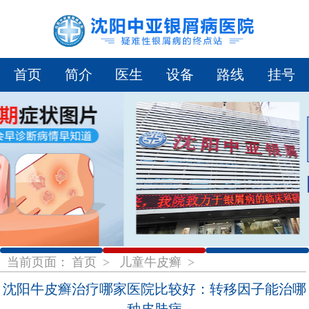
首页
简介
医生
设备
路线
挂号
1
2
3
当前页面：
首页
>
儿童牛皮癣
>
沈阳牛皮癣治疗哪家医院比较好：转移因子能治哪
种皮肤病