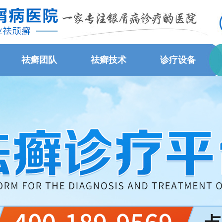
祛癣团队
祛癣技术
诊疗设备