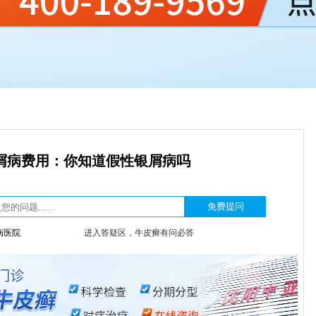
屑病费用：你知道假性银屑病吗
病医院
进入答疑区，牛皮癣有问必答