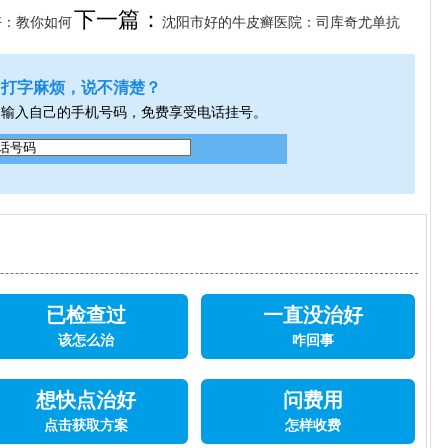
下一篇：
好：教你如何
沈阳市好的牛皮癣医院：司库奇尤单抗
治疗什么
打字麻烦，说不清楚？
，输入自己的手机号码，免费享受电话挂号。
已检查过
一直没治好
该怎么治
咋回事
想快点治好
问费用
点击获取方案
怎样收费