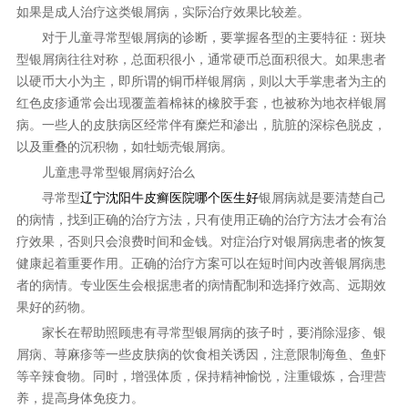
如果是成人治疗这类银屑病，实际治疗效果比较差。
对于儿童寻常型银屑病的诊断，要掌握各型的主要特征：斑块
型银屑病往往对称，总面积很小，通常硬币总面积很大。如果患者
以硬币大小为主，即所谓的铜币样银屑病，则以大手掌患者为主的
红色皮疹通常会出现覆盖着棉袜的橡胶手套，也被称为地衣样银屑
病。一些人的皮肤病区经常伴有糜烂和渗出，肮脏的深棕色脱皮，
以及重叠的沉积物，如牡蛎壳银屑病。
儿童患寻常型银屑病好治么
寻常型
辽宁沈阳牛皮癣医院哪个医生好
银屑病就是要清楚自己
的病情，找到正确的治疗方法，只有使用正确的治疗方法才会有治
疗效果，否则只会浪费时间和金钱。对症治疗对银屑病患者的恢复
健康起着重要作用。正确的治疗方案可以在短时间内改善银屑病患
者的病情。专业医生会根据患者的病情配制和选择疗效高、远期效
果好的药物。
家长在帮助照顾患有寻常型银屑病的孩子时，要消除湿疹、银
屑病、荨麻疹等一些皮肤病的饮食相关诱因，注意限制海鱼、鱼虾
等辛辣食物。同时，增强体质，保持精神愉悦，注重锻炼，合理营
养，提高身体免疫力。