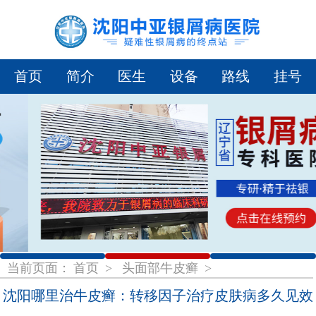
首页
简介
医生
设备
路线
挂号
1
2
3
当前页面：
首页
>
头面部牛皮癣
>
沈阳哪里治牛皮癣：转移因子治疗皮肤病多久见效