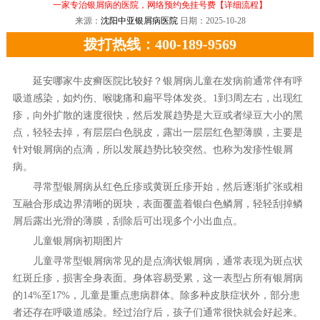
一家专治银屑病的医院，网络预约免挂号费
【详细流程】
来源：
沈阳中亚银屑病医院
日期：2025-10-28
拨打热线：400-189-9569
延安哪家牛皮癣医院比较好？银屑病儿童在发病前通常伴有呼
吸道感染，如灼伤、喉咙痛和扁平导体发炎。1到3周左右，出现红
疹，向外扩散的速度很快，然后发展趋势是大豆或者绿豆大小的黑
点，轻轻去掉，有层层白色脱皮，露出一层层红色塑薄膜，主要是
针对银屑病的点滴，所以发展趋势比较突然。也称为发疹性银屑
病。
寻常型银屑病从红色丘疹或黄斑丘疹开始，然后逐渐扩张或相
互融合形成边界清晰的斑块，表面覆盖着银白色鳞屑，轻轻刮掉鳞
屑后露出光滑的薄膜，刮除后可出现多个小出血点。
儿童银屑病初期图片
儿童寻常型银屑病常见的是点滴状银屑病，通常表现为斑点状
红斑丘疹，损害全身表面。身体容易受累，这一表型占所有银屑病
的14%至17%，儿童是重点患病群体。除多种皮肤症状外，部分患
者还存在呼吸道感染。经过治疗后，孩子们通常很快就会好起来。