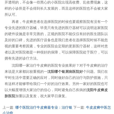
开透明的，不会像一些黑心的小医院出现高收费、乱收费现象，这
样的小诊所是不会得到长久发展的，而且这样的医院也不会被大家
所认可。
再者，牛皮癣患者在选择医院的时候也要观察医院有没有一个
专业先进的医疗器械，毕竟只有先进的医疗器材可以说明这家医院
的硬件设施是非常完善的，正规的医院不能仅仅有好的医生团队以
及好的口碑，先进的医疗设备也是我们患者在选择医院时候不能忽
视的重要考察因素，专业的医院会定期的更新医疗器材，这样对患
者以及对医院都是一种很好的保障，可以保障医院处于医疗，可以
拥有先进的诊疗方法。
沈阳哪一家治疗牛皮癣的医院专业效果好？对于牛皮癣的治疗
来说是大家都比较重视的一
沈阳哪个银屑病医院好
个问题。我们在
平时生活中需要正确的应对，同时做好自己的治疗与防护措施，只
有这样才能够带给我们一个好的治疗效果。另外一家好的医院也可
以大幅度增强大家治疗的信心，同时避免自己疾病的
沈阳牛皮癣皮
肤医院
加重以及复发，祝大家早日康复。
上一篇:
哪个医院治疗牛皮癣最专业：治疗银
下一篇:
牛皮皮癣中医怎
么治愈