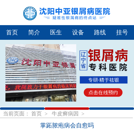
首页
简介
医生
设备
路线
挂号
1
2
3
当前页面：
首页
>
牛皮癣病因
>
掌跖脓疱病会自愈吗