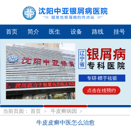
首页
简介
医生
设备
路线
挂号
1
2
3
当前页面：
首页
>
牛皮癣病因
>
牛皮皮癣中医怎么治愈