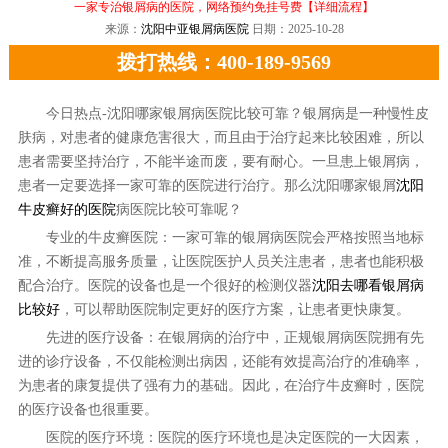
一家专治银屑病的医院，网络预约免挂号费
【详细流程】
来源：
沈阳中亚银屑病医院
日期：2025-10-28
拨打热线：400-189-9569
今日热点-沈阳哪家银屑病医院比较可靠？银屑病是一种慢性皮
肤病，对患者的健康危害很大，而且由于治疗起来比较困难，所以
患者需要坚持治疗，不能半途而废，要有耐心。一旦患上银屑病，
患者一定要选择一家可靠的医院进行治疗。那么沈阳哪家银屑
沈阳
牛皮癣好的医院
病医院比较可靠呢？
专业的牛皮癣医院：一家可靠的银屑病医院会严格按照当地标
准，不断提高服务质量，让医院医护人员关注患者，患者也能积极
配合治疗。医院的设备也是一个很好的检测仪器
沈阳去哪看银屑病
比较好
，可以帮助医院制定更好的医疗方案，让患者更快康复。
先进的医疗设备：在银屑病的治疗中，正规银屑病医院拥有先
进的诊疗设备，不仅能检测出病因，还能有效提高治疗的准确率，
为患者的康复提供了强有力的基础。因此，在治疗牛皮癣时，医院
的医疗设备也很重要。
医院的医疗环境：医院的医疗环境也是决定医院的一大因素，